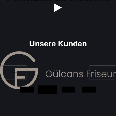
U
n
s
e
r
e
K
u
n
d
e
n