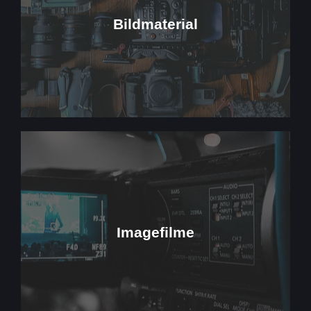
Ihrer Erlebnisse einfangen.
Bildmaterial
entdecken Sie, wie unsere Aufnahmen die Essenz
Tauchen Sie ein in die Kunst der Fotografie und
fangen Momente ein, die Geschichten erzählen.
Erzählungen. Unsere Bilder sprechen Bände und
Willkommen in der Welt der visuellen
Mehr Dazu
Botschaft einzufangen.
Imagefilme
sorgfältig inszeniert, um die Essenz Ihrer
Marke zum Leben erwecken. Jedes Video ist
Imagefilme sind emotionale Geschichten, die Ihre
die mehr sagen als tausend Worte. Unsere
Tauchen Sie ein in die Welt der bewegten Bilder,