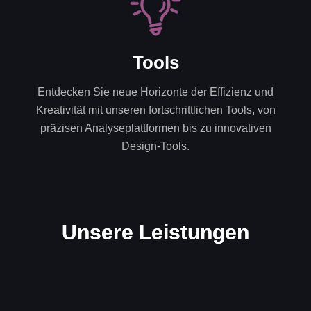
Tools
Entdecken Sie neue Horizonte der Effizienz und
Kreativität mit unseren fortschrittlichen Tools, von
präzisen Analyseplattformen bis zu innovativen
Design-Tools.
U
n
s
e
r
e
L
e
i
s
t
u
n
g
e
n