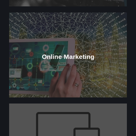
Mehr Dazu
Strategien entwickeln, um Ihre Ziele zu erreichen.
Online Marketing
strahlen zu lassen. Erfahren Sie, wie wir gezielte
Begeisterung zu wecken und Ihre Marke online
Marketing-Lösungen sind maßgeschneidert, um
wo Strategie auf Kreativität trifft. Unsere Online-
Willkommen in der Welt des digitalen Marketings,
Mehr Dazu