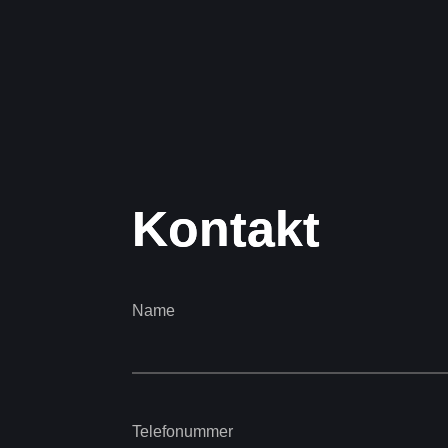
K
o
n
t
a
k
t
Name
Telefonummer