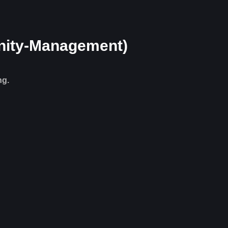
nity-Management)
ng.