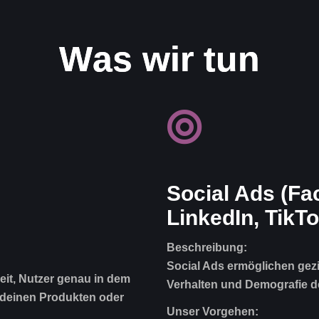
W
a
s
w
i
r
t
u
n
Social Ads
(Fa
LinkedIn, TikTo
Beschreibung:
Social Ads ermöglichen gez
eit, Nutzer genau in dem
Verhalten und Demografie de
 deinen Produkten oder
Unser Vorgehen: