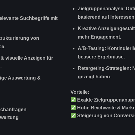
Zielgruppenanalyse:
Defi
basierend auf Interessen
relevante Suchbegriffe mit
Kreative Anzeigengestal
mehr Engagement.
trukturierung von
ce.
A/B-Testing:
Kontinuierli
bessere Ergebnisse.
 & visuelle Anzeigen für
.
Retargeting-Strategien:
N
gezeigt haben.
ge Auswertung &
Vorteile:
Exakte Zielgruppenansp
Hohe Reichweite & Mark
Suchanfragen
Steigerung von Convers
swertung