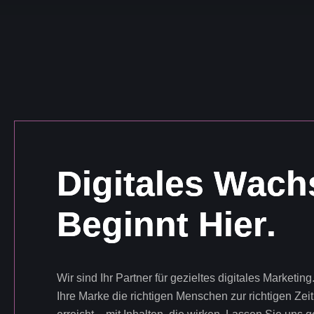
D
i
g
i
t
a
l
e
s
W
a
c
h
B
e
g
i
n
n
t
H
i
e
r
.
Wir sind Ihr Partner für gezieltes digitales Marketing
Ihre Marke die richtigen Menschen zur richtigen Zeit